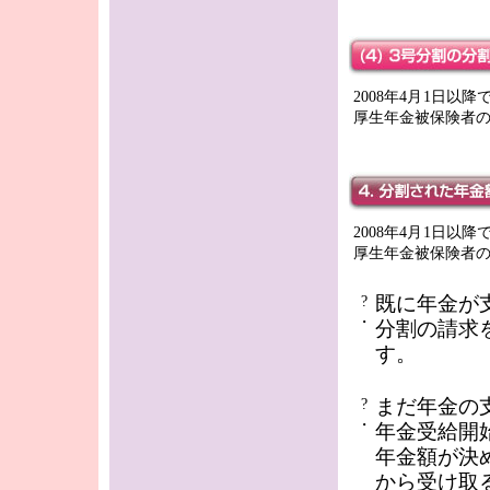
2008年4月1日
厚生年金被保険者
2008年4月1日
厚生年金被保険者
既に年金が
?
・
分割の請求
す。
まだ年金の
?
・
年金受給開
年金額が決
から受け取