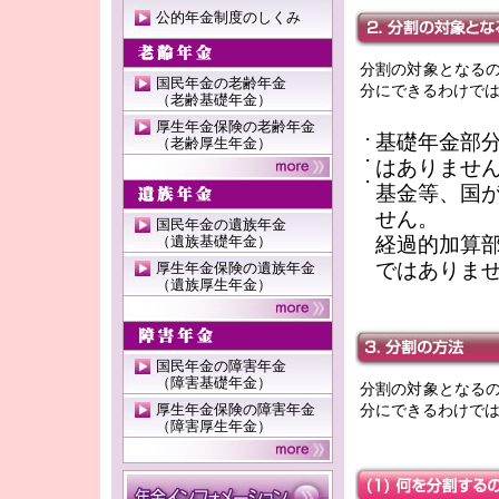
公的年金制度のしくみ
分割の対象となる
国民年金の老齢年金
分にできるわけで
（老齢基礎年金）
厚生年金保険の老齢年金
基礎年金部
・
（老齢厚生年金）
・
はありませ
・
基金等、国
せん。
国民年金の遺族年金
（遺族基礎年金）
経過的加算
ではありま
厚生年金保険の遺族年金
（遺族厚生年金）
国民年金の障害年金
（障害基礎年金）
分割の対象となる
厚生年金保険の障害年金
分にできるわけで
（障害厚生年金）