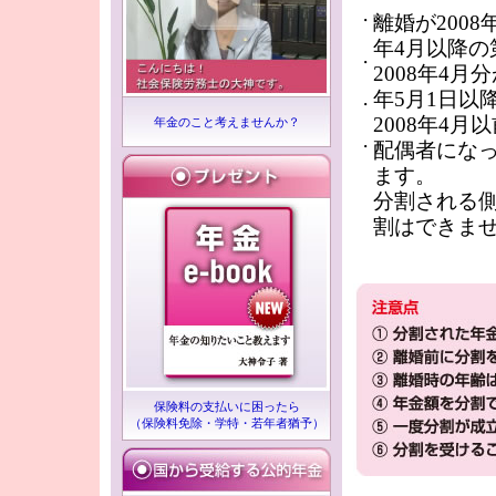
離婚が200
・
年4月以降
・
2008年4
年5月1日以
・
2008年4
年金のこと考えませんか？
・
配偶者にな
ます。
分割される
割はできま
保険料の支払いに困ったら
（保険料免除・学特・若年者猶予）