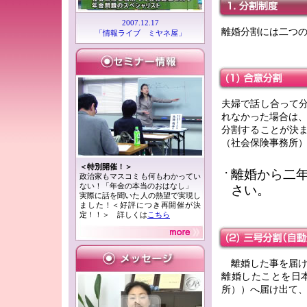
2007.12.17
離婚分割には二つ
「情報ライブ ミヤネ屋」
夫婦で話し合って
れなかった場合は
分割することが決
（社会保険事務所
＜特別開催！＞
離婚から二
・
政治家もマスコミも何もわかってい
ない！「年金の本当のおはなし」
さい。
実際に話を聞いた人の熱望で実現し
ました！＜好評につき再開催が決
定！！＞ 詳しくは
こちら
離婚した事を届け
離婚したことを日
所））へ届け出て