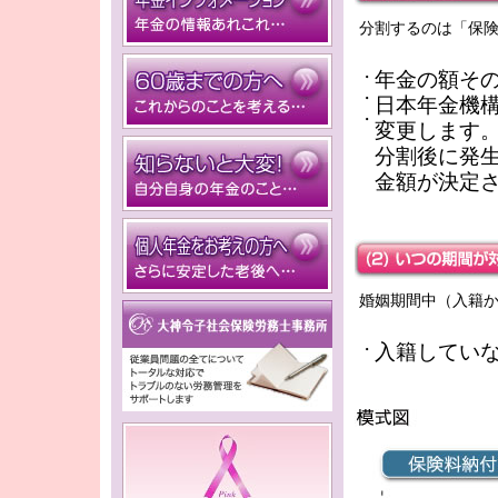
分割するのは「保
年金の額そ
・
・
日本年金機
・
変更します
分割後に発
金額が決定
婚姻期間中（入籍
入籍してい
・