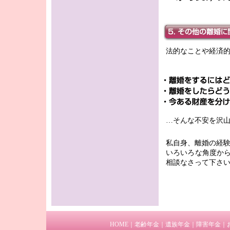
法的なことや経済
…そんな不安を沢
私自身、離婚の経
いろいろな角度か
相談なさって下さ
HOME
｜
老齢年金
｜
遺族年金
｜
障害年金
｜